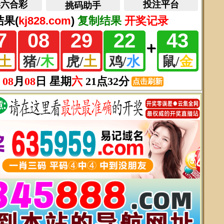
的免疫力。
外缘向内侧划圈，两
是也潜藏着乳腺癌的
5度时可以转换成游