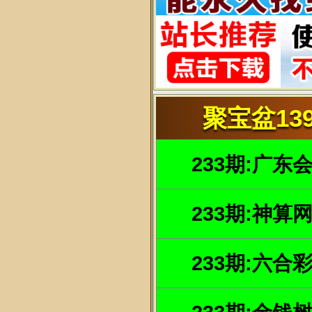
活腺泡转换为固体脂肪在乳房，所有可以起到纤腰瘦背的功效，更加能体
的增长，为什么会出现肚子越来越大、手臂越来越粗、背越来越厚的情况
体腺泡萎缩，让女性的荷尔蒙下降流失。
所以，女人做好乳房保养是很有
腺和胸腺是刺激子宫卵巢分泌青春素和动情素，女人想要保持青春永驻，
才可以。
房按摩手法步骤
一手掌或两手重叠，从
天突穴
直向下推摩到肚脐，手法逐渐加重，反复进
。
2、横摩上胸用一手掌在上胸部反复擦摩，从胸骨柄水平到乳头水平以上
坐位左腿搭在右大腿上，左前臂自然放于左大腿，使胸大肌放松。用右手
～2分钟。再用右手第一掌骨桡侧或并拢的四指从内到外揉按左胸大肌1分
用四指指端推揉胸骨旁，重点按揉和按压胸骨旁2～5肋间处。手法从轻渐
胸骨痛和防治心肺疾患、调整人体正常功能都有好处。
一手抬高放于脑后，用对侧手从内到外分别按摩所能触到的每个肋间，反