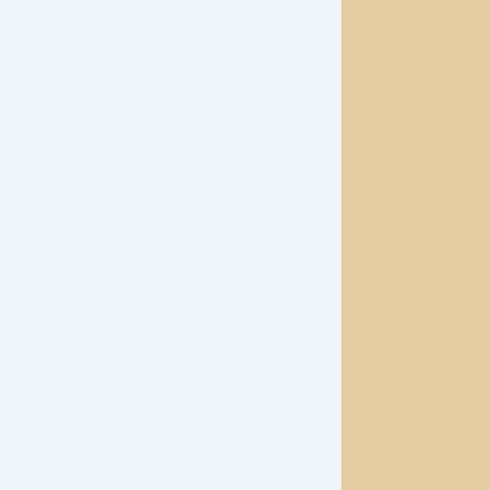
离脂肪，再经过激
女人随着年龄
小
，主要是因为腺
女人的胸部性
动情素的分泌旺盛
美容院专业乳
1、
直推前胸用
胸顺气、解郁作用
3、
按摩胸大肌
揉左胸大肌外侧1
4、
按揉胸骨旁
钟。该手法对解除
5、
按摩肋间肌