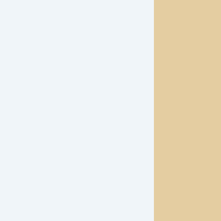
6、
拍胸左手全
患者手法要轻快。
根推摩双侧胁部1
8、
推摩胸胁用
解郁的作用。
女人要多吃对
1、豆制类食
增多大豆食品
女性体内的雌激素
十分有益。
2、海带
海带
腺增生。研究发现
使内分泌失调得到
3、坚果类
种