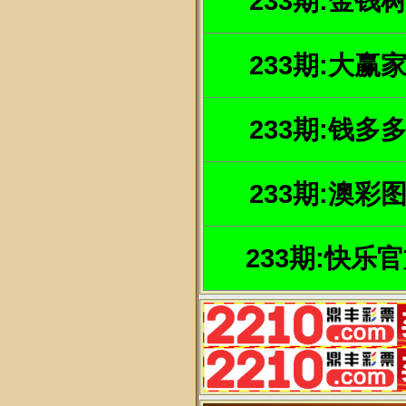
掌捂住胸骨体(前胸)
膻中穴
，用右手掌根猛击左手背，动作要富有弹性，
可调节和改善心肺功能，使其有关神经受到刺激。拍击后常自感心胸舒畅
分钟。有疏肝健脾之功。
双手全掌横贴于胸部，一手在上，另一手在下进行来回交替推摩数十次。
乳房有益的食物
品
对乳房安康大有裨益。由于，大豆和由大豆加工而成的食品中含有异黄酮
水平，减少乳房不适。假设每天吃两餐含有大豆的食品，比方豆腐、豆浆
是一种大型食用藻类，关于女性来说，不仅有美容、美发、瘦身等保健作
，海带之所以具有缓解乳腺增生的作用，是由于其中含有大量的碘，可促
调整，降低女性患乳腺增生的风险。
子、坚果类食物囊括含卵磷脂的黄豆、花生等，含丰盛蛋白质的杏仁、核