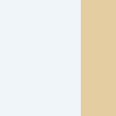
一个月为什么
女人每月受4
黄体期
(月经前一个
通。
月经期
容易胸闷、心
卵泡期
(月经后一个
易促进胶原蛋白再