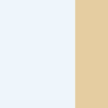
娱乐
美容
当前位置：
主页
>
一个月为什
时间：2019-10-20 13
胸部是后天发
候一个女人成熟了
干了，脸也皱在一