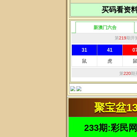
男人
育儿
情感
养生
养生
中医
育儿
>
么要做四次胸部保养？
:22 | 栏目：
育儿
| 点击：
4次
育的一个器官，由于一个乳头长一个乳核，随着月经的来临，乳腺像开花
，它肩负着喂奶，参与性生活的责任。
一直到更年期，由一个葡萄变成葡
起了，女人像花一样谢了，所以做胸部保养也是做抗衰老
保养
。