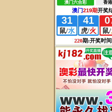
星期)，
容易腰酸，疲劳，
这个时候做胸部疏通，可以调节胸部及胸腺素
胸部，胸部保养一定要做起！
摩乳房
指、中指、无名指并拢，放在对侧乳房上，以乳头为中心，顺时针由乳房
进局部的血液循环，增加乳房的营养供给，并有利于雌激素的分泌。
最美丽的一座山峰，但也是最危险的
，乳房能让女性拥有自信和美丽，但
时炸弹。
性贵气的表现。
把自己身体上多余的脂肪引流到胸部，就如背部，手臂，肚子。脂肪通过4