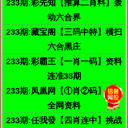
B、E也可帮助去污。
3、青瓜敷脸
每天洁面后，用新鲜的青瓜切成薄薄的切片，敷在脸上十
五分钟左右，可以美白肌肤，淡化雀斑，长期坚持，就可以看到明
显的效果了。
4、勤涂防晒产品
日晒是斑点的罪魁，皮肤上的斑点并不是年龄问题，而是
长期不注意防晒保护的结果。只要检查一下自己的身体，你就会明
白这个道理。不太见阳光的部位，比如 腹背和手臂内侧，比经常晒
太阳的部位较少有斑点；不加防护的日晒或者隐性日晒是造成雀