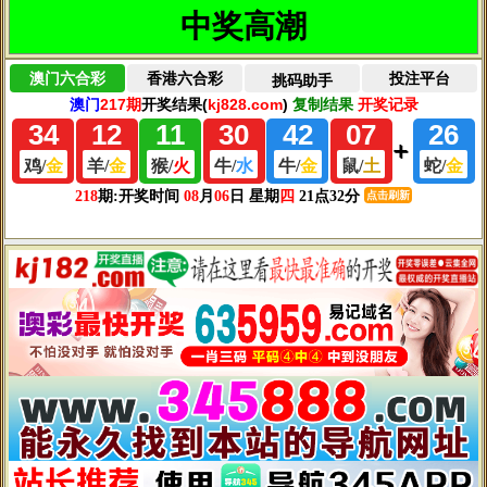
斑、黄褐斑、日光性黑子、老年斑的主要原因，因此预防和减少皮
肤色斑 的最主要方法就是每天勤涂防晒产品。出门之前要提前抹好
防晒霜，阳光强烈时撑一把防紫外线的遮阳伞，或者是戴上遮阳
帽，尽可能地阻挡阳光对面部的照射。
5、进行晒后修复工作
白天防晒是不够的，晚上还要记得做好修复工作。晚上回
到家，选用镇静肌肤的面膜敷脸，以便让肌肤补充充足的水分，随
后，还要记得涂抹晒后修复霜，才能让肌肤得到更好的保护哦！
6、按摩祛斑