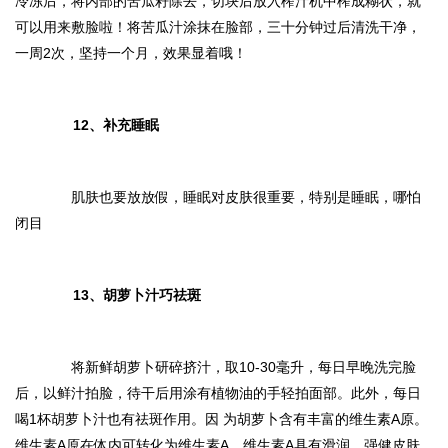
冷冻后，将内部的苦瓜籽除去，切块后放入榨汁机中榨成糊状，就
可以用来敷脸啦！将苦瓜汁涂抹在脸部，三十分钟过后清洗干净，
一周2次，坚持一个月，效果显着哦！
12、补充睡眠
肌肤也要放放假，睡眠对皮肤很重要，特别是睡眠，哪怕
闭目
13、胡萝卜汁巧祛斑
将新鲜胡萝卜研碎挤汁，取10-30毫升，每日早晚洗完脸
后，以鲜汁拍脸，待干后用涂有植物油的手轻拍面部。此外，每日
喝1杯胡萝卜汁也有祛斑作用。因 为胡萝卜含有丰富的维生素A原。
维生素A原在体内可转化为维生素A。维生素A具有滑润、强健皮肤