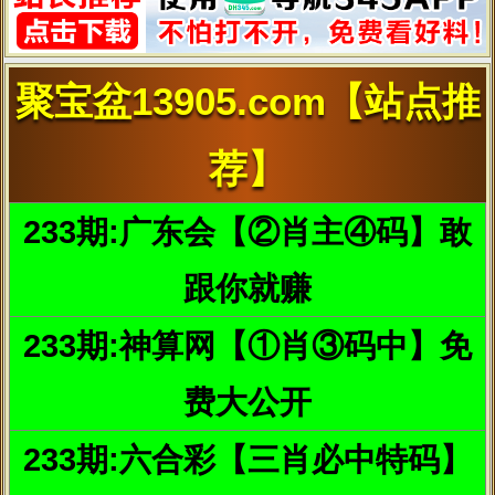
每天坚持以下几个按摩步骤，也可以帮助肌肤排毒，最终
预防雀斑的产生哦。按摩足太阳膀胱经，由足跟外上行，由上而下
刺激5遍。在肝俞、肾俞、脾俞、三焦 俞等穴位稍停片刻按揉之。食
指指压足小趾外束骨穴。每秒按一次，共按5～10次。在背腰中线督
脉部位、由上而下推擦5遍，再以背椎为中线，用手掌分别向左 右两
旁推擦10遍以上。
7、少用化妆品
化妆品中含有汞、铅、砷等重金属，它们可以让你在化妆
之后变得光彩夺目，可是这美丽背后的代价就是肌肤质量的日趋下
降。渗透进来的重金属还会诱发、加剧皮肤深层中黑色素的沉着，
让斑点越来越多、越来越明显。因此尽量不要化妆，无法避免的场
合之下