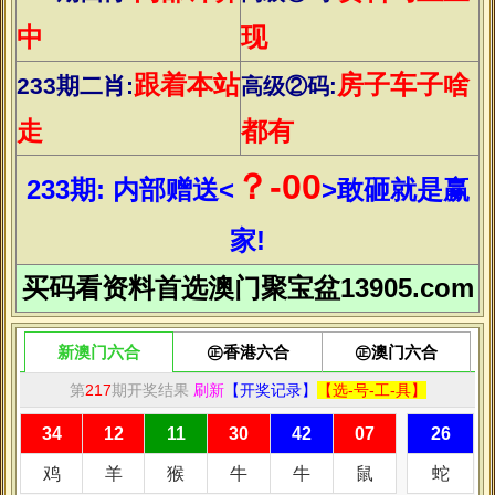
娱乐
男人
育儿
情感
减肥
美容
整形
养生
中医
当前位置：
主页
>
育儿
>
美白护肤最有效的15个方法
时间：2019-10-20 13:22 | 栏目：
育儿
| 点击：
4次
脸上有雀斑，虽不是什么大问题，但对于爱美的女性来说，可
是美貌的致命伤，若是夏日不注意防晒，斑点更明显。下面为您介
绍去雀斑最有效的方法，长期坚持，还你光滑美白肌肤，做个零斑
点的美女！