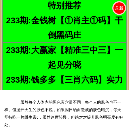
8、青菜汁祛斑
斑点大多时候就是黑色素的沉积，而斑点肌一般都偏酸
性，所以要想祛斑，洗脸后，可用一些青菜汁拍面部，菜汁中所含
叶绿素被皮肤吸收，使之呈中性。西瓜中含有黄、绿、红三元素成
分，是
“
完整
”
的营养品，可以让肌肤变得白净透亮。
9、吃维生素C，提升肤色亮度
虽然每个人体内的黑色素含量不同，每个人的肤色也不一
样。但抛开天生的肤色不说，如果因日晒而造成的肤色暗沉，每天
坚持吃一片维生素c，虽然速度较慢，但绝对对提升肤色明亮度有好
处。