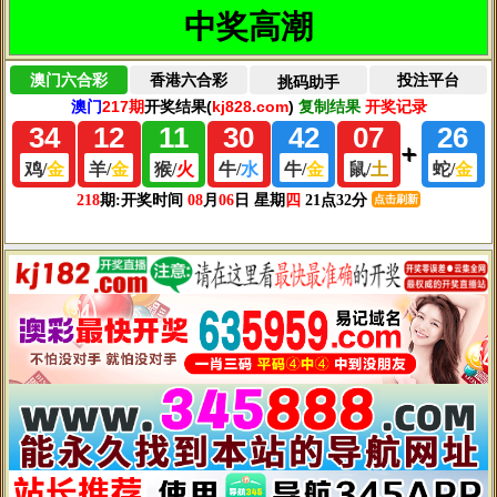
当然也不是所有设计师都愿意接这种极有可能砸了自己招牌的
单子，在被拒绝了无数次之后，这位叫Ricci Wong的设计师接受了
夫妻俩的请求（小伙子，谁给你的勇气，梁静茹吗？）。
在改了40多稿之后，
Ricci终于和夫妻俩敲定了“时间换空间” 的
设计方案。
概念听起来复杂，简单来说就是在同一区域，不同时间
呈现出不同功能。或者你也可以理解为：这间房子里藏着许多“功能
彩蛋”，只有需要的时候它们才现身，不需要的时候它是隐藏的，而
且同一件装置，在一天中的不同时段承担着不同的功能。这不是大
大节省了空间吗？