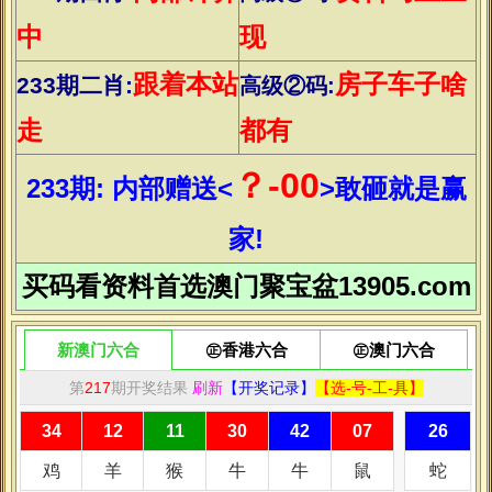
育儿
男人
育儿
情感
减肥
美容
整形
养生
中医
当前位置：
主页
>
养生
>
把家庭影院、健身房和大浴缸塞进28平米蜗
居可能
时间：2019-10-20 13:28 | 栏目：
养生
| 点击：
4次
在香港有一对年轻夫妻，他们想把家庭影院、健身房、大浴缸
以及三只猫塞进他们28平米的蜗居里，这可能吗？