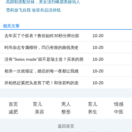
高跟鞋搭配丝袜，美女淡扫峨眉美丽动人
雪莉放飞自我 妆容衣品没掉线
相关文章
去年买了个假表？教你如何30秒分辨出假
10-20
时尚杂志专属模特，凹凸有致的曲线美使
10-20
没有“Swiss made”就不是瑞士造？买表的朋
10-20
相亲一次就领证，婚后的每一夜都让我难
10-20
井柏然赶紧把头发剪了吧！和张若昀的发
10-20
首页
育儿
男人
育儿
情感
减肥
美容
整形
养生
中医
返回首页